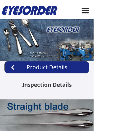
HOME
끀
ABOUT US
PRODUCTS
SERVICE
NEWS
Product Details
낒
CONTACT US
Inspection Details