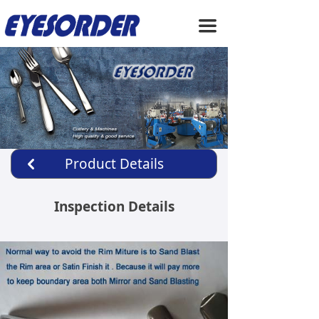
HOME
끀
ABOUT US
PRODUCTS
SERVICE
NEWS
Product Details
낒
CONTACT US
Inspection Details