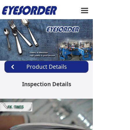
HOME
끀
ABOUT US
PRODUCTS
SERVICE
NEWS
Product Details
낒
CONTACT US
Inspection Details