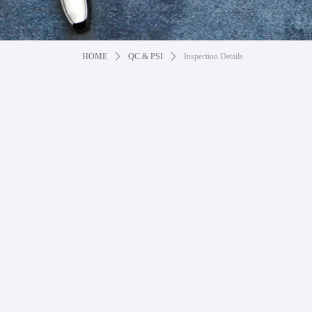
HOME
ꄲ
QC & PSI
ꄲ
Inspection Details