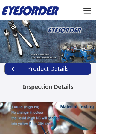
HOME
끀
ABOUT US
PRODUCTS
SERVICE
NEWS
Product Details
낒
CONTACT US
Inspection Details