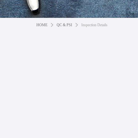
HOME
ꄲ
QC & PSI
ꄲ
Inspection Details