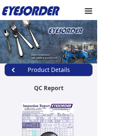
HOME
끀
ABOUT US
PRODUCTS
SERVICE
NEWS
Product Details
낒
CONTACT US
QC Report