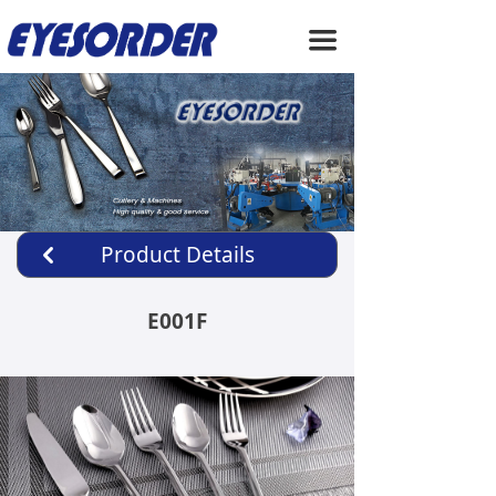
HOME
끀
ABOUT US
PRODUCTS
SERVICE
NEWS
Product Details
낒
CONTACT US
E001F