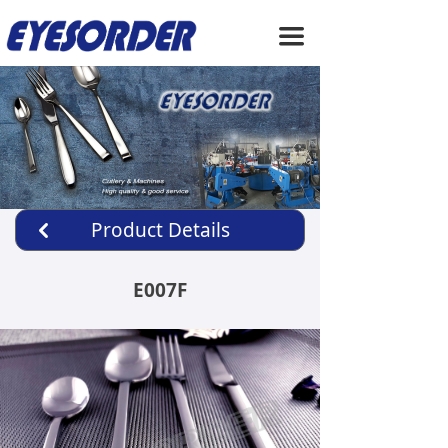
HOME
끀
ABOUT US
PRODUCTS
SERVICE
NEWS
Product Details
낒
CONTACT US
E007F