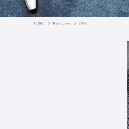
HOME
ꄲ
Kids Cutlery
ꄲ
E089C